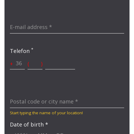
E-mail address
*
*
Telefon
+
(
)
Postal code or city name
*
Start typing the name of your location!
Date of birth *