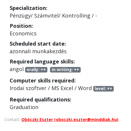
Specialization:
Pénzügy/ Számvitel/ Kontrolling
/
-
Position:
Economics
Scheduled start date:
azonnali munkakezdés
Required language skills:
angol
orally:
++
in writing:
++
Computer skills required:
Irodai szoftver
/
MS Excel / Word
level:
++
Required qualifications:
Graduation
Contact:
Obóczki Eszter (oboczki.eszter@minddiak.hu)