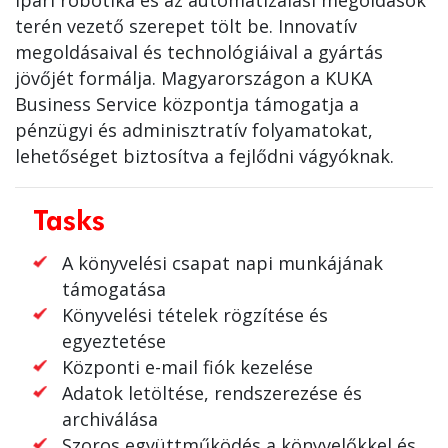
ipari robotika és az automatizálási megoldások
terén vezető szerepet tölt be. Innovatív
megoldásaival és technológiáival a gyártás
jövőjét formálja. Magyarországon a KUKA
Business Service központja támogatja a
pénzügyi és adminisztratív folyamatokat,
lehetőséget biztosítva a fejlődni vágyóknak.
Tasks
A könyvelési csapat napi munkájának
támogatása
Könyvelési tételek rögzítése és
egyeztetése
Központi e-mail fiók kezelése
Adatok letöltése, rendszerezése és
archiválása
Szoros együttműködés a könyvelőkkel és