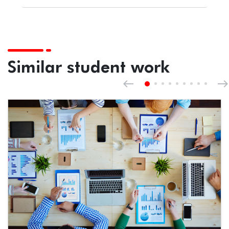
Similar student work
Previous
west
east