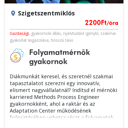
Szigetszentmiklós
location_on
2200
Ft
/óra
Gazdasági
,
gyakornoki állás
,
nyelvtudást igénylő
,
szakmai
gyakorlat leigazolása
,
hosszú távú
Folyamatmérnök
gyakornok
Diákmunkát keresel, és szeretnél szakmai
tapasztalatot szerezni egy innovatív,
elismert nagyvállalatnál? Indítsd el mérnöki
karriered Methods Process Engineer
gyakornokként, ahol a raktár és az
Adaptation Center működésének
fejlesztésében vehetsz részt a folyamatok
és rendszerek optimalizálásával. Ha