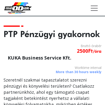
Togg
PTP Pénzügyi gyakornok
Bruttó
óra
bér
2500
Ft
/óra
KUKA Business Service Kft.
Worktime interval
More than 30 hours weekly
Szeretnél szakmai tapasztalatot szerezni
pénzügyi és könyvelési területen? Csatlakozz
partnerünkhöz, ahol egy támogató csapat
tagjaként betekintést nyerhetsz a vállalati
könyvelési folyamatokba, miközben értékes