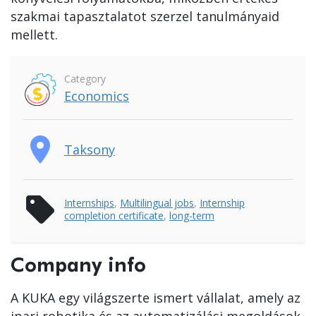
szakmai tapasztalatot szerzel tanulmányaid
mellett.
Category
Economics
place
Taksony
sell
Internships
,
Multilingual jobs
,
Internship
completion certificate
,
long-term
Company info
A KUKA egy világszerte ismert vállalat, amely az