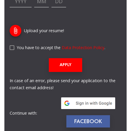
attach_file
Upload your resume!
You have to accept the
Data Protection Policy
.
APPLY
In case of an error, please send your application to the
contact email address!
Continue with:
FACEBOOK