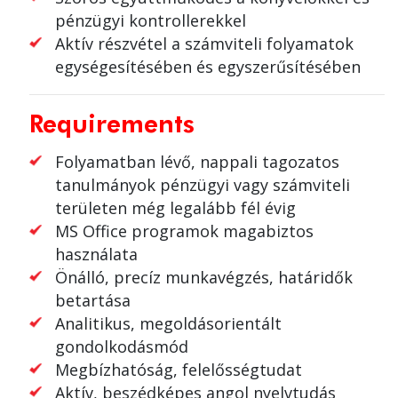
pénzügyi kontrollerekkel
Aktív részvétel a számviteli folyamatok
egységesítésében és egyszerűsítésében
Requirements
Folyamatban lévő, nappali tagozatos
tanulmányok pénzügyi vagy számviteli
területen még legalább fél évig
MS Office programok magabiztos
használata
Önálló, precíz munkavégzés, határidők
betartása
Analitikus, megoldásorientált
gondolkodásmód
Megbízhatóság, felelősségtudat
Aktív, beszédképes angol nyelvtudás