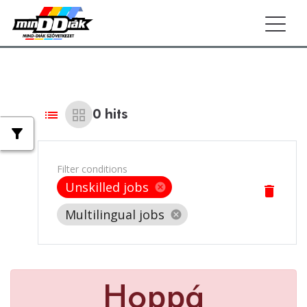
Togg
list
grid_view
0
hits
filter_alt
Filter conditions
Unskilled jobs
cancel
delete
Multilingual jobs
cancel
Hoppá