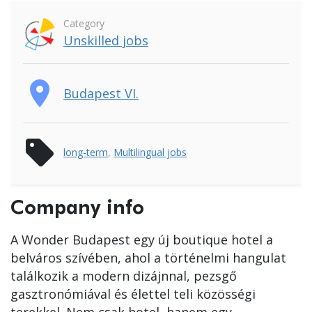
Category
Unskilled jobs
place
Budapest VI.
sell
long-term
,
Multilingual jobs
Company info
A Wonder Budapest egy új boutique hotel a
belváros szívében, ahol a történelmi hangulat
találkozik a modern dizájnnal, pezsgő
gasztronómiával és élettel teli közösségi