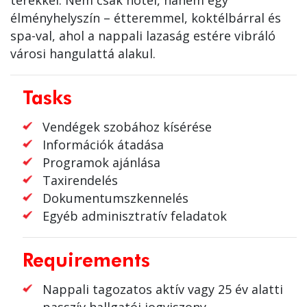
terekkel. Nem csak hotel, hanem egy
élményhelyszín – étteremmel, koktélbárral és
spa-val, ahol a nappali lazaság estére vibráló
városi hangulattá alakul.
Tasks
Vendégek szobához kísérése
Információk átadása
Programok ajánlása
Taxirendelés
Dokumentumszkennelés
Egyéb adminisztratív feladatok
Requirements
Nappali tagozatos aktív vagy 25 év alatti