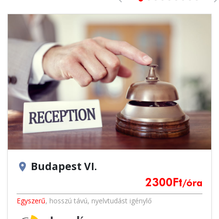
Budapest VI.
location_on
2300
Ft
/óra
Egyszerű
,
hosszú távú
,
nyelvtudást igénylő