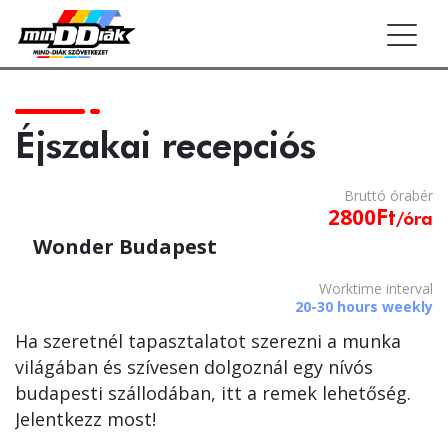
Togg
Éjszakai recepciós
Bruttó
óra
bér
2800
Ft
/óra
Wonder Budapest
Worktime interval
20-30 hours weekly
Ha szeretnél tapasztalatot szerezni a munka
világában és szívesen dolgoznál egy nívós
budapesti szállodában, itt a remek lehetőség.
Jelentkezz most!