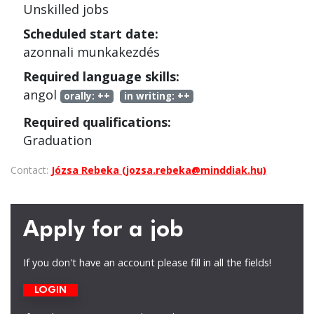
Unskilled jobs
Scheduled start date:
azonnali munkakezdés
Required language skills:
angol
orally:
++
in writing:
++
Required qualifications:
Graduation
Contact:
Józsa Rebeka (jozsa.rebeka@minddiak.hu)
Apply for a job
If you don't have an account please fill in all the fields!
LOGIN