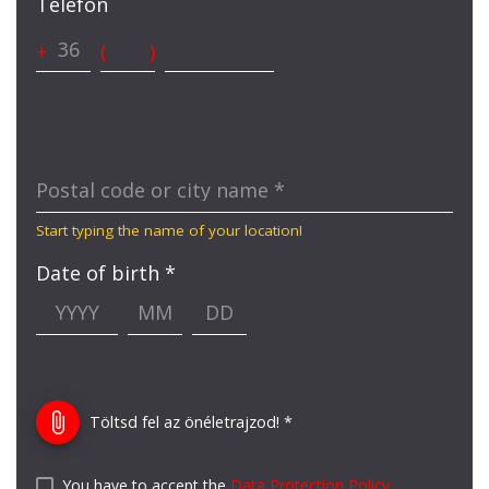
Telefon
+
(
)
Postal code or city name
*
Start typing the name of your location!
Date of birth *
attach_file
Töltsd fel az önéletrajzod! *
You have to accept the
Data Protection Policy
.