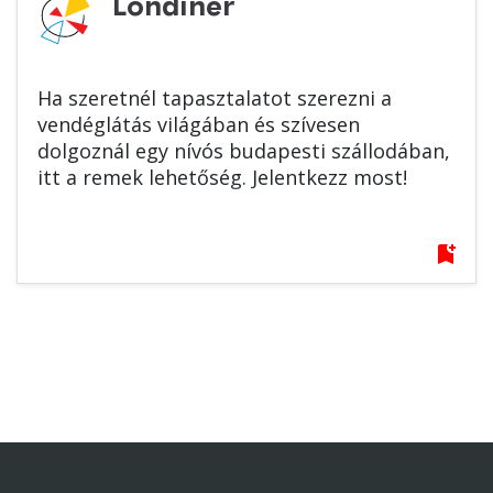
Londíner
Ha szeretnél tapasztalatot szerezni a
vendéglátás világában és szívesen
dolgoznál egy nívós budapesti szállodában,
itt a remek lehetőség. Jelentkezz most!
bookmark_add