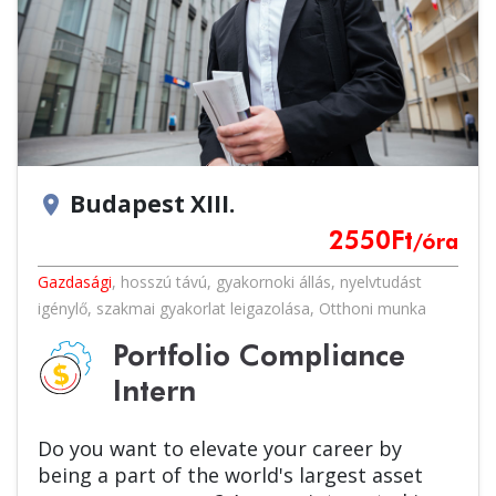
Budapest XIII.
location_on
2550
Ft
/óra
Gazdasági
,
hosszú távú
,
gyakornoki állás
,
nyelvtudást
igénylő
,
szakmai gyakorlat leigazolása
,
Otthoni munka
Portfolio Compliance
Intern
Do you want to elevate your career by
being a part of the world's largest asset