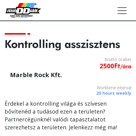
Togg
Kontrolling asszisztens
Bruttó
óra
bér
2500
Ft
/óra
Marble Rock Kft.
Worktime interval
20 hours weekly
Érdekel a kontrolling világa és szívesen
bővítenéd a tudásod ezen a területen?
Partnercégünknél valódi tapasztalatot
szerezhetsz a területen. Jelenkezz még ma!