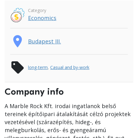
Category
Economics
place
Budapest III.
sell
long-term
,
Casual and by-work
Company info
A Marble Rock Kft. irodai ingatlanok belső
tereinek építőipari átalakítását célzó projektek
vezetésével (szárazépítés, hideg-, és
melegburkolás, erős- és gyengeáramú