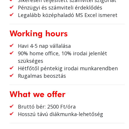
Sikeresen teljesített számvitel szigorlat
Pénzügyi és számviteli érdeklődés
Legalább középhaladó MS Excel ismeret
Working hours
Havi 4-5 nap vállalása
90% home office, 10% irodai jelenlét
szükséges
Hétfőtől péntekig irodai munkarendben
Rugalmas beosztás
What we offer
Bruttó bér: 2500 Ft/óra
Hosszú távú diákmunka-lehetőség