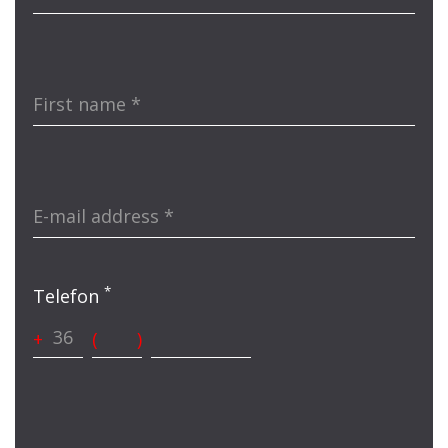
First name
*
E-mail address
*
*
Telefon
+
(
)