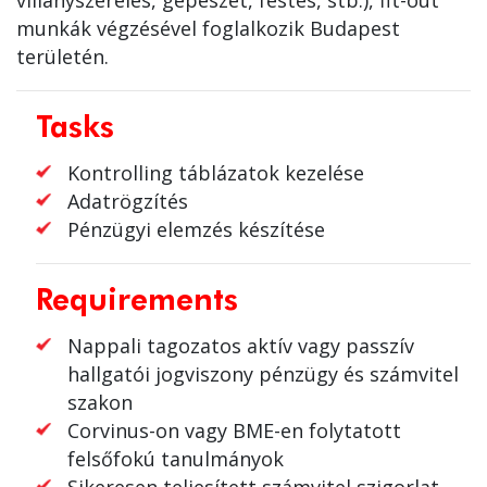
villanyszerelés, gépészet, festés, stb.), fit-out
munkák végzésével foglalkozik Budapest
területén.
Tasks
Kontrolling táblázatok kezelése
Adatrögzítés
Pénzügyi elemzés készítése
Requirements
Nappali tagozatos aktív vagy passzív
hallgatói jogviszony pénzügy és számvitel
szakon
Corvinus-on vagy BME-en folytatott
felsőfokú tanulmányok