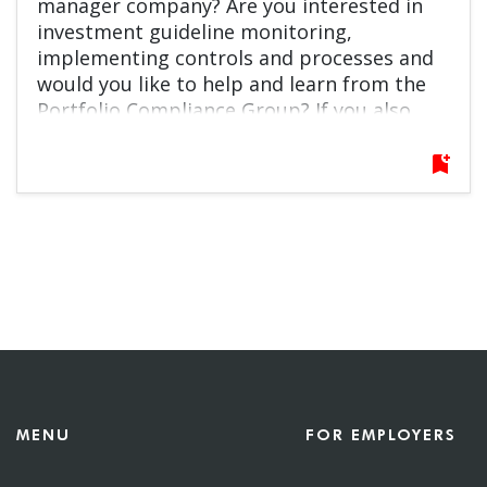
manager company? Are you interested in
investment guideline monitoring,
implementing controls and processes and
would you like to help and learn from the
Portfolio Compliance Group? If you also
speak fluent English, then this opportunity
is just for you, do not hesitate to apply!
bookmark_add
MENU
FOR EMPLOYERS