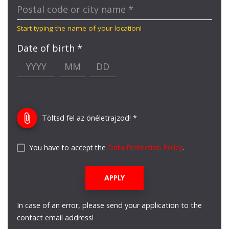
Postal code or city name
*
Start typing the name of your location!
Date of birth *
attach_file
Töltsd fel az önéletrajzod! *
You have to accept the
Data Protection Policy
.
APPLY
In case of an error, please send your application to the
contact email address!