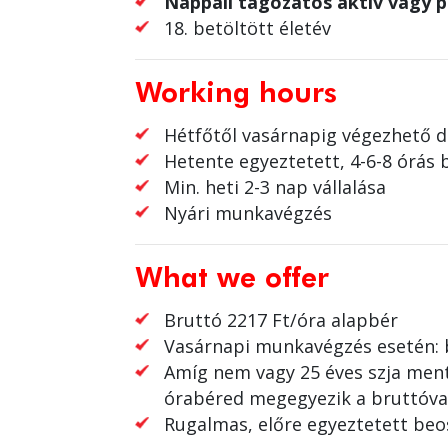
Nappali tagozatos aktív vagy pa
18. betöltött életév
Working hours
Hétfőtől vasárnapig végezhető 
Hetente egyeztetett, 4-6-8 órás 
Min. heti 2-3 nap vállalása
Nyári munkavégzés
What we offer
Bruttó 2217 Ft/óra alapbér
Vasárnapi munkavégzés esetén: 
Amíg nem vagy 25 éves szja mente
órabéred megegyezik a bruttóva
Rugalmas, előre egyeztetett beo