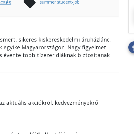
sell
csés
summer student-job
smert, sikeres kiskereskedelmi áruházlánc,
 egyike Magyarországon. Nagy figyelmet
s évente több tízezer diáknak biztosítanak
az aktuális akciókról, kedvezményekről