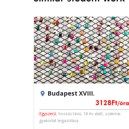
Budapest XVIII.
location_on
3128
Ft
/óra
Egyszerű
,
hosszú távú
,
18 év alatt
,
szakmai
gyakorlat leigazolása