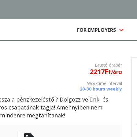
(CURRE
FOR EMPLOYERS
Bruttó
óra
bér
2217
Ft
/óra
Worktime interval
20-30 hours weekly
ssza a pénzkezeléstől? Dolgozz velünk, és
táros csapatának tagja! Amennyiben nem
, mindenre megtanítanak!