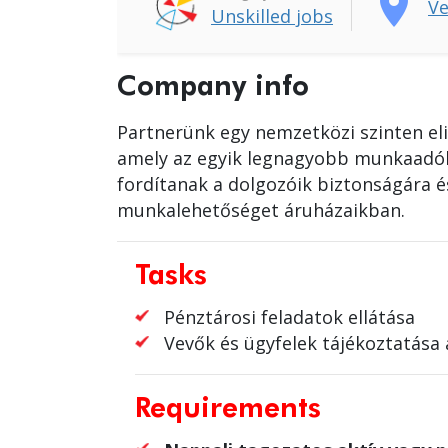
place
Ve
Unskilled jobs
Company info
Partnerünk egy nemzetközi szinten eli
amely az egyik legnagyobb munkaadók
fordítanak a dolgozóik biztonságára é
munkalehetőséget áruházaikban.
Tasks
Pénztárosi feladatok ellátása
Vevők és ügyfelek tájékoztatása 
Requirements