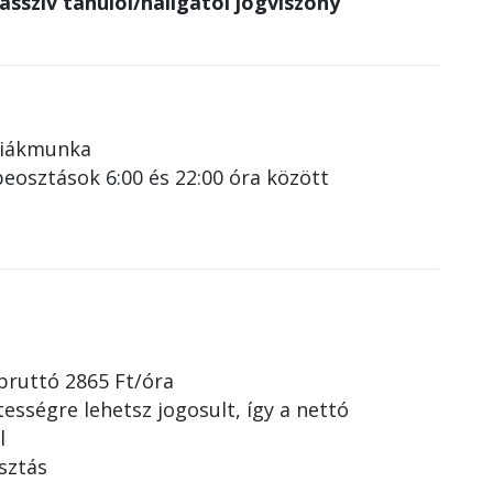
sszív tanulói/hallgatói jogviszony
diákmunka
beosztások 6:00 és 22:00 óra között
bruttó 2865 Ft/óra
sségre lehetsz jogosult, így a nettó
l
sztás