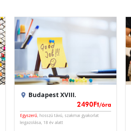
Budapest XVIII.
location_on
2490
Ft
/óra
Egyszerű
,
hosszú távú
,
szakmai gyakorlat
leigazolása
,
18 év alatt