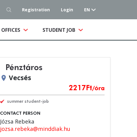
Registration
Login
EN
NT)
OFFICES
STUDENT JOB
Pénztáros
Vecsés
location_on
2217
Ft
/óra
summer student-job
CONTACT PERSON
Józsa Rebeka
jozsa.rebeka@minddiak.hu