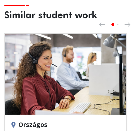
Similar student work
Previous
west
east
Országos
location_on