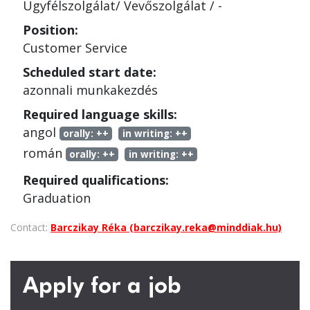
Ügyfélszolgálat/ Vevőszolgálat
/
-
Position:
Customer Service
Scheduled start date:
azonnali munkakezdés
Required language skills:
angol
orally:
++
in writing:
++
román
orally:
++
in writing:
++
Required qualifications:
Graduation
Contact:
Barczikay Réka (barczikay.reka@minddiak.hu)
Apply for a job