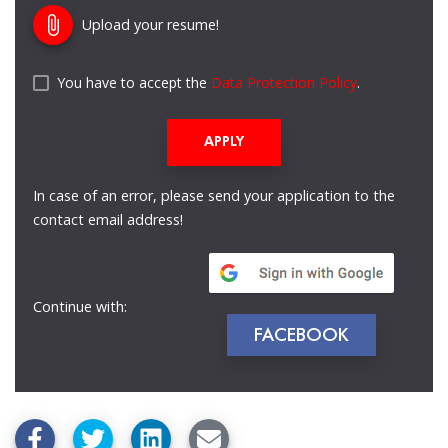
attach_file
Upload your resume!
You have to accept the
Data Protection Policy
.
APPLY
In case of an error, please send your application to the
contact email address!
Continue with:
FACEBOOK