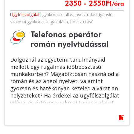
2350 - 2550
Ft
/óra
Ügyfélszolgálat
,
gyakornoki állás
,
nyelvtudást igénylő
,
szakmai gyakorlat leigazolása
,
hosszú távú
Telefonos operátor
román nyelvtudással
Dolgoznál az egyetemi tanulmányaid
mellett egy rugalmas időbeosztású
munkakörben? Magabiztosan használod a
román és az angol nyelvet, valamint
gyorsan és hatékonyan kezeled a váratlan
helyzeteket? Ha érdekel az ügyfélszolgálat
világa, és értékes szakmai tapasztalatot
szereznél egy támogató környezetben,
várjuk jelentkezésed!
bookmark_add