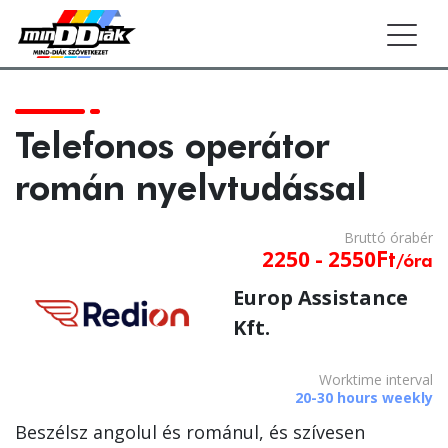
Togg
Telefonos operátor
román nyelvtudással
Bruttó
óra
bér
2250 - 2550
Ft
/óra
Europ Assistance
Kft.
Worktime interval
20-30 hours weekly
Beszélsz angolul és románul, és szívesen