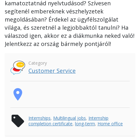
kamatoztatnád nyelvtudásod? Szívesen
segítenél embereknek vészhelyzetek
megoldásában? Érdekel az ügyfélszolgálat
világa, és szeretnél a legjobbaktól tanulni? Ha
válaszod igen, akkor ez a diákmunka neked való!
Jelentkezz az ország bármely pontjáról!
Category
Customer Service
place
sell
Internships
,
Multilingual jobs
,
Internship
completion certificate
,
long-term
,
Home office