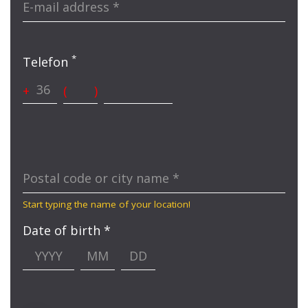
E-mail address
*
*
Telefon
+
(
)
Postal code or city name
*
Start typing the name of your location!
Date of birth *