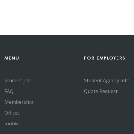
MENU
FOR EMPLOYERS
Student job
Student Agency Info
FAQ
Quote Request
Membership
Offices
Jooble