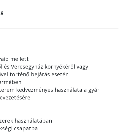
ég
aid mellett
l és Veresegyház környékéről vagy
el történő bejárás esetén
termében
iterem kedvezményes használata a gyár
levezetésére
zerek használatában
ökségi csapatba