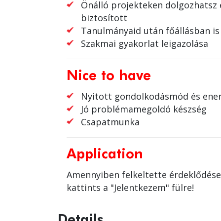
Önálló projekteken dolgozhatsz 
biztosított
Tanulmányaid után főállásban is
Szakmai gyakorlat leigazolása
Nice to have
Nyitott gondolkodásmód és ener
Jó problémamegoldó készség
Csapatmunka
Application
Amennyiben felkeltette érdeklődésed 
kattints a "Jelentkezem" fülre!
Details