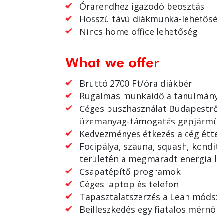
Órarendhez igazodó beosztás
Hosszú távú diákmunka-lehetős
Nincs home office lehetőség
What we offer
Bruttó 2700 Ft/óra diákbér
Rugalmas munkaidő a tanulmány
Céges buszhasználat Budapestrő
üzemanyag-támogatás gépjárműv
Kedvezményes étkezés a cég ét
Focipálya, szauna, squash, kond
területén a megmaradt energia 
Csapatépítő programok
Céges laptop és telefon
Tapasztalatszerzés a Lean móds
Beilleszkedés egy fiatalos mérn