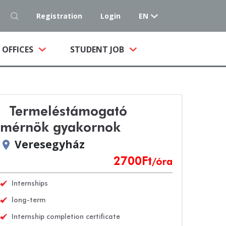
Registration
Login
EN
NT)
OFFICES
STUDENT JOB
Termeléstámogató
mérnök gyakornok
Veresegyház
location_on
2700
Ft
/óra
Internships
long-term
Internship completion certificate