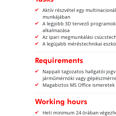
Aktív részvétel egy multinacionál
munkájában
A legjobb 3D tervező programok
alkalmazása
Az ipari megmunkálási csúcstec
A legújabb méréstechnikai eszkö
Requirements
Nappali tagozatos hallgatói jogv
járműmérnöki vagy gépészmérnö
Magabiztos MS Office ismeretek
Working hours
Heti minimum 24 órában végez