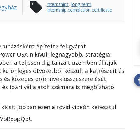
sell
Internships
,
long-term
,
egyház
Internship completion certificate
eruházásként építette fel gyárát
ower USA-n kívüli legnagyobb, stratégiai
ben a teljesen digitalizált üzemben állítják
ák különleges ötvözetből készült alkatrészeit és
is és közepes erőművek összeszerelését,
 és ipari vállalatok számára is megbízható
icsit jobban ezen a rövid videón keresztül:
61VoBxopQpU