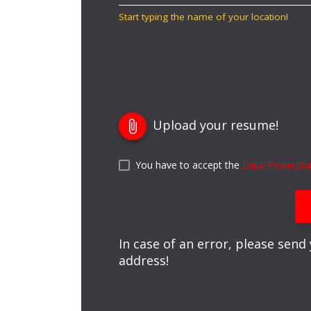
Start typing the name of your location!
Upload your resume!
attach_file
You have to accept the
Data Protectio
In case of an error, please send
address!