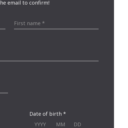
 the email to confirm!
First name
*
Date of birth *