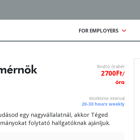
(CURRE
FOR EMPLOYERS
Bruttó
óra
bér
 mérnök
2700
Ft
/
óra
Worktime interval
20-30 hours weekly
dásod egy nagyvállalatnál, akkor Téged
lmányokat folytató hallgatóknak ajánljuk.