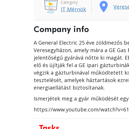
Category
place
Veres
IT,Mérnök
Company info
A General Electric 25 éve zöldmezős b
Veresegyházon, amely mára a GE Gas P
jelentőségű gyárává nőtte ki magát. Eb
elő és újítják fel a GE ipari gázturbin
végzik a gázturbinával működtetett k
tesztelését, amelyek háztartások ezrei
energiaellátást biztosítanak.
Ismerjétek meg a gyár működését egy k
https://www.youtube.com/watch?v=
Tasks