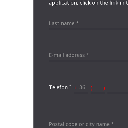
application, click on the link in
Last name
*
E-mail address
*
*
Telefon
+
(
)
Postal code or city name
*